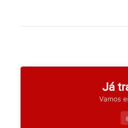
Já t
Vamos en