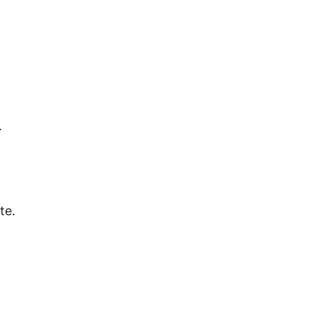
.
te.